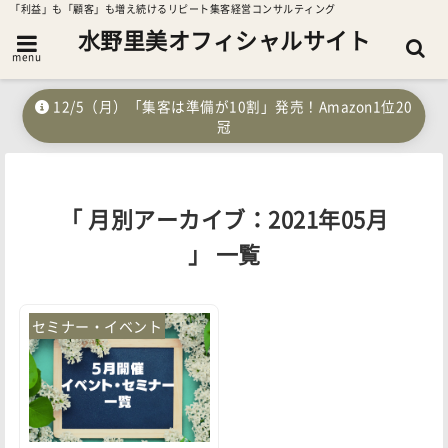
「利益」も「顧客」も増え続けるリピート集客経営コンサルティング
水野里美オフィシャルサイト
menu
12/5（月）「集客は準備が10割」発売！Amazon1位20
冠
「 月別アーカイブ：2021年05月
」 一覧
セミナー・イベント