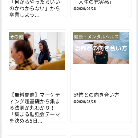
「何からやったらいい
「人生の充実感」
のかわからない」から
2020/09/28
卒業しよう...
2020/09/28
その他
健康・メンタルヘルス
【無料開催】マーケテ
恐怖との向き合い方
ィング超基礎から集ま
2020/08/25
る法則が丸わかり！
「集まる勉強会テーマ
を決める5日...
2020/09/27