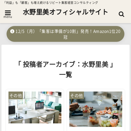
「利益」も「顧客」も増え続けるリピート集客経営コンサルティング
水野里美オフィシャルサイト
menu
12/5（月）「集客は準備が10割」発売！Amazon1位20
冠
「 投稿者アーカイブ：水野里美 」
一覧
その他
その他