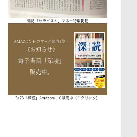
雑誌「セラピスト」マネー特集掲載
3/23「深読」Amazonにて販売中（↑クリック）