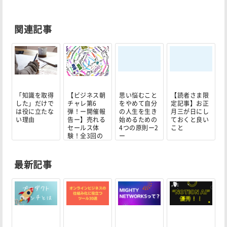
関連記事
「知識を取得
【ビジネス朝
思い悩むこと
【読者さま限
した」だけで
チャレ第6
をやめて自分
定記事】お正
は役に立たな
弾！ー開催報
の人生を生き
月三が日にし
い理由
告ー】売れる
始めるための
ておくと良い
セールス体
4つの原則ー2
こと
験！全3回の
ー
無料...
最新記事