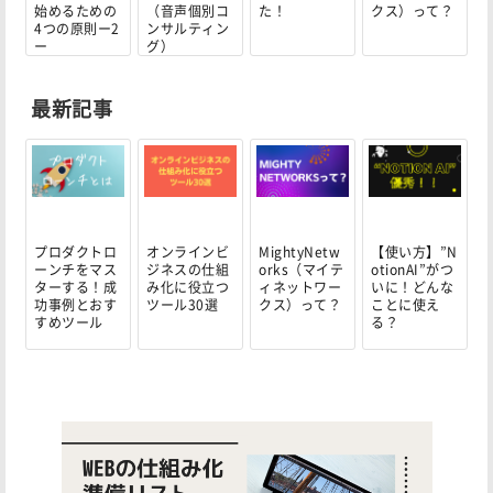
始めるための
（音声個別コ
た！
クス）って？
4つの原則ー2
ンサルティン
ー
グ）
最新記事
プロダクトロ
オンラインビ
MightyNetw
【使い方】”N
ーンチをマス
ジネスの仕組
orks（マイテ
otionAI”がつ
ターする！成
み化に役立つ
ィネットワー
いに！どんな
功事例とおす
ツール30選
クス）って？
ことに使え
すめツール
る？